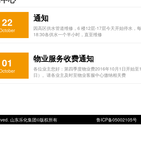
通知
22
因高区供水管道维修，6 楼12层-17层今天开始停水，每天早上5:
October
18:30各供水一个半小时，直至维修
物业服务收费通知
01
各位业主您好：第四季度物业费2016年10月1日开始至1
October
日）。请各业主及时至物业客服中心缴纳相关费
ts Reserved. 山东乐化集团©版权所有
鲁ICP备05002105号