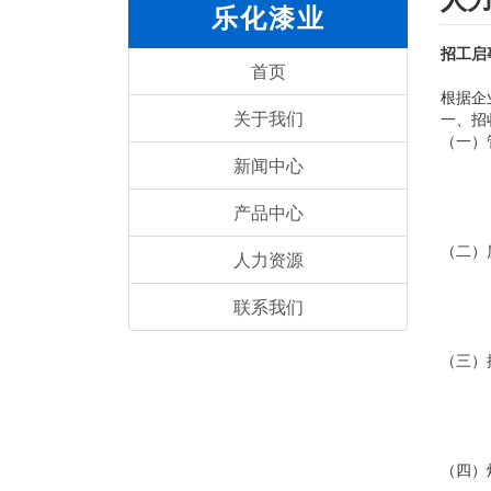
乐化漆业
招工启
首页
根据企
关于我们
一、招
（一）
1、年
新闻中心
2、
3、身
产品中心
4、
（二）
人力资源
1、年
2、
联系我们
3、
4、
（三）
1、
2、
3、
4、
（四）