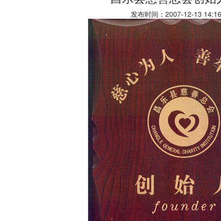
发布时间：2007-12-13 14:16