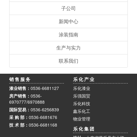
子公司
新闻中心
涂装指南
生产与实力
联系我们
销售服务
乐化产业
漆业销售：
0536-6681127
乐化漆业
房产销售：
0536-
乐强国贸
6970777/6970888
乐化科技
国际贸易：
0536-6256839
鑫乐化工
采 购 部：
0536-6681676
物业管理
技 术 部：
0536-6681168
乐化集团